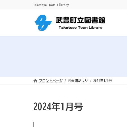
コ
ナ
Taketoyo Town Library
ン
ビ
テ
ゲ
ン
ー
ツ
シ
へ
ョ
ス
ン
キ
に
ッ
移
プ
動
フロントページ
図書館だより
2024年1月号
2024年1月号