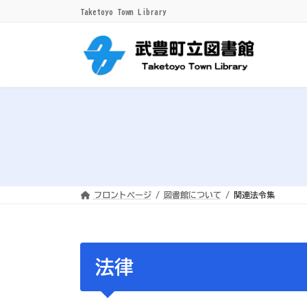
コ
ナ
Taketoyo Town Library
ン
ビ
テ
ゲ
ン
ー
ツ
シ
へ
ョ
ス
ン
キ
に
ッ
移
プ
動
フロントページ
図書館について
関連法令集
法律