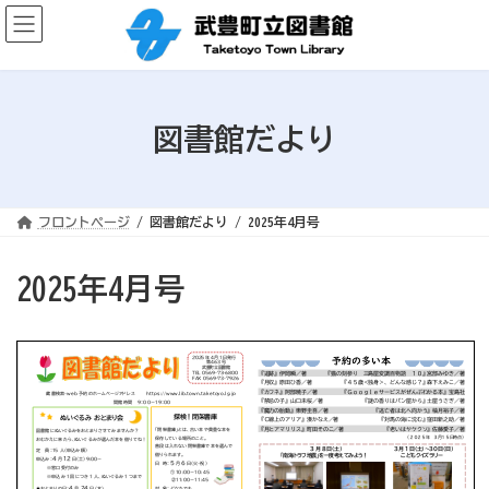
コ
ナ
ン
ビ
テ
ゲ
ン
ー
ツ
シ
へ
ョ
ス
ン
キ
に
ッ
移
図書館だより
プ
動
フロントページ
図書館だより
2025年4月号
2025年4月号