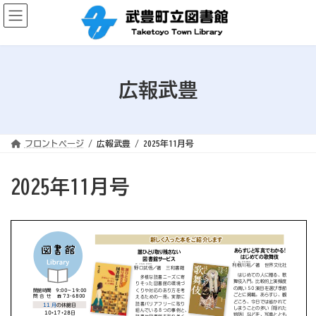
コ
ナ
ン
ビ
テ
ゲ
ン
ー
ツ
シ
へ
ョ
ス
ン
キ
に
ッ
移
広報武豊
プ
動
フロントページ
広報武豊
2025年11月号
2025年11月号